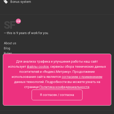
Bonus system
SF
— this is 9 years of work for you.
About us
Blog
Rules
About flower Delivery
Для анализа трафика и улучшения работы наш сайт
Payment
использует
файлы cookie
, сервисы сбора технических данных
Telegramm
посетителей и «Яндекс.Метрику». Продолжение
использования сайта является
согласием с применением
Sankt-Peterburg, Zaozernaya 6
данных технологий. Подробности вы можете узнать на
+7 (812) 425-01-16
странице
Политика конфиденциальности
.
Questions? Call 24 hours
Я согласен / согласна