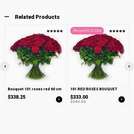
Related Products
-8% up to 30.06.2026
Bouquet 101 roses red 60 cm
101 RED ROSES BOUQUET
$338.25
$333.00
+
+
$363.50