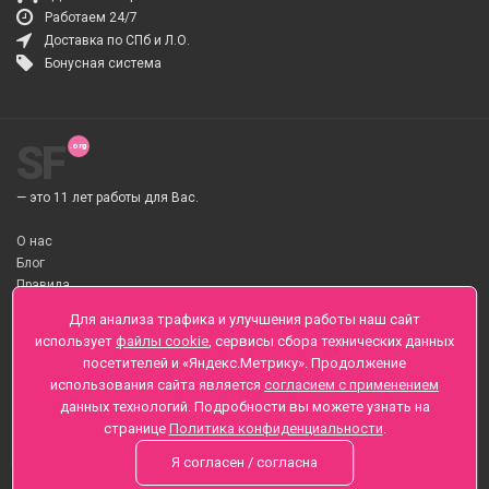
Работаем 24/7
Доставка по СПб и Л.О.
Бонусная система
SF
— это 11 лет работы для Вас.
О нас
Блог
Правила
О Доставке цветов
Для анализа трафика и улучшения работы наш сайт
Оплата
использует
файлы cookie
, сервисы сбора технических данных
Телеграмм
посетителей и «Яндекс.Метрику». Продолжение
использования сайта является
согласием с применением
Санкт-Петербург ул. Заозерная д.6 , Лиговский пр., 65
данных технологий. Подробности вы можете узнать на
+7 (812) 425-01-16
странице
Политика конфиденциальности
.
Вопросы? Звоните круглосуточно, без выходных
Я согласен / согласна