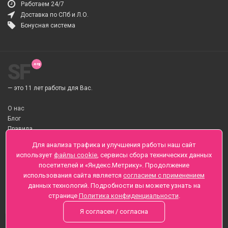
Работаем 24/7
Доставка по СПб и Л.О.
Бонусная система
SF
— это 11 лет работы для Вас.
О нас
Блог
Правила
О Доставке цветов
Для анализа трафика и улучшения работы наш сайт
Оплата
использует
файлы cookie
, сервисы сбора технических данных
Телеграмм
посетителей и «Яндекс.Метрику». Продолжение
использования сайта является
согласием с применением
Санкт-Петербург ул. Заозерная д.6 , Лиговский пр., 65
данных технологий. Подробности вы можете узнать на
+7 (812) 425-01-16
странице
Политика конфиденциальности
.
Вопросы? Звоните круглосуточно, без выходных
Я согласен / согласна