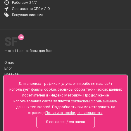
Работаем 24/7
Доставка по СПб и Л.О.
Бонусная система
SF
— это 11 лет работы для Вас.
О нас
Блог
Правила
О Доставке цветов
Для анализа трафика и улучшения работы наш сайт
Оплата
использует
файлы cookie
, сервисы сбора технических данных
Телеграмм
посетителей и «Яндекс.Метрику». Продолжение
использования сайта является
согласием с применением
Санкт-Петербург ул. Заозерная д.6 , Лиговский пр., 65
данных технологий. Подробности вы можете узнать на
+7 (812) 425-01-16
странице
Политика конфиденциальности
.
Вопросы? Звоните круглосуточно, без выходных
Я согласен / согласна