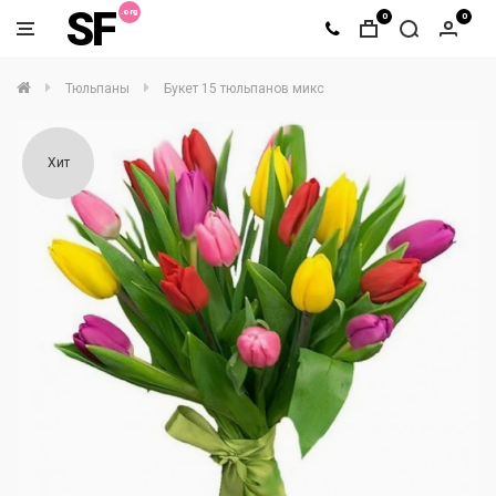
SF
0
0
Тюльпаны
Букет 15 тюльпанов микс
Хит