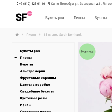
+7 (812) 425-01-16
Санкт-Петербург ул. Заозерная д.6 , Лиговс
SF
Букеты роз
Пионы
Букеты
Пионы
15 пионов Sarah Bernhardt
Букеты роз
Новинка
Пионы
Букеты
Альстромерии
Фруктовые корзины
Цветы в коробке
Свадебные букеты
Кустовые розы
Ирисы
Срезанные цветы