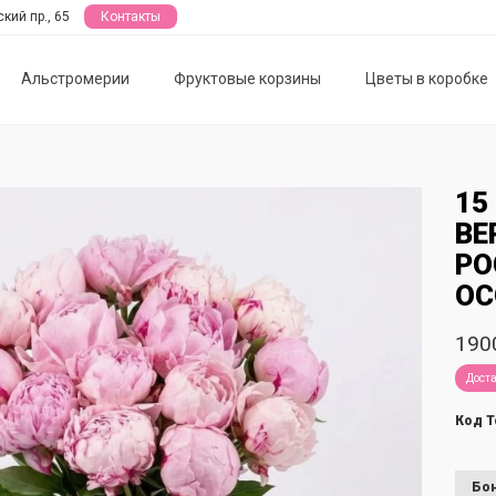
кий пр., 65
Контакты
Альстромерии
Фруктовые корзины
Цветы в коробке
15
BE
РО
ОС
190
Доста
Код Т
Бон