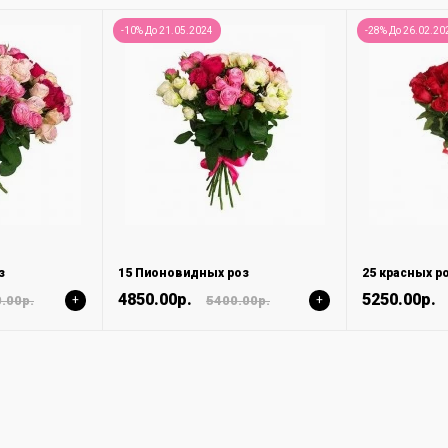
-10% До 21.05.2024
-28% До 26.02.20
з
15 Пионовидных роз
25 красных р
4850.00р.
5250.00р.
.00р.
+
5400.00р.
+