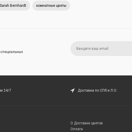
Sarah Bernhardt
комнатные цветы
и специальных
м 24/7
Доставка по СПб и Л.О.
О Доставке цветов
Оплата