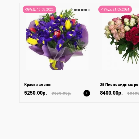
-39% До 15.03.2025
-19% До 21.05.2024
Краски весны
25 Пионовидных ро
5250.00р.
8400.00р.
8650.00р.
+
10400