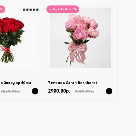
24
-70% До 15.07.2026
оз Эквадор 40 см
7 пионов Sarah Bernhardt
2900.00р.
7250.00р.
+
9700.00р.
+