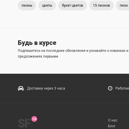
пионы
цветы
букет цветов
15 пионов
пион 
Будь в курсе
Подпишитесь на последние обновления и узнавайте о новинках 
предложениях первыми
Доставка через 3 часа
Работае
SF
О нас
Блог