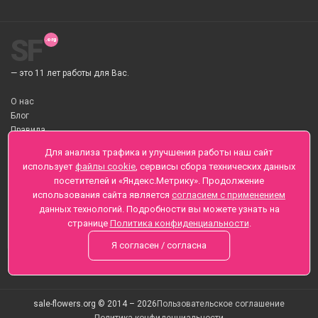
SF
— это 11 лет работы для Вас.
О нас
Блог
Правила
О Доставке цветов
Для анализа трафика и улучшения работы наш сайт
Оплата
использует
файлы cookie
, сервисы сбора технических данных
Телеграмм
посетителей и «Яндекс.Метрику». Продолжение
использования сайта является
согласием с применением
Санкт-Петербург ул. Заозерная д.6 , Лиговский пр., 65
данных технологий. Подробности вы можете узнать на
+7 (812) 425-01-16
странице
Политика конфиденциальности
.
Вопросы? Звоните круглосуточно, без выходных
Я согласен / согласна
sale-flowers.org © 2014 – 2026
Пользовательское соглашение