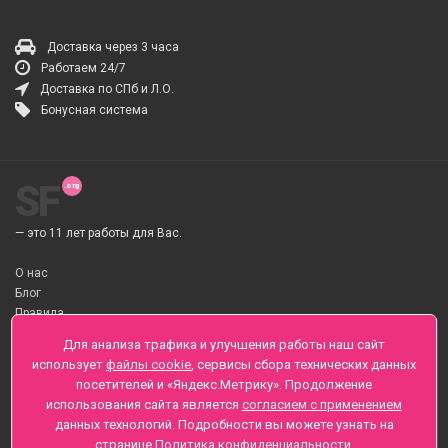
Доставка через 3 часа
Работаем 24/7
Доставка по СПб и Л.О.
Бонусная система
SF
— это 11 лет работы для Вас.
О нас
Блог
Правила
О Доставке цветов
Для анализа трафика и улучшения работы наш сайт
Оплата
использует
файлы cookie
, сервисы сбора технических данных
Телеграмм
посетителей и «Яндекс.Метрику». Продолжение
использования сайта является
согласием с применением
Санкт-Петербург ул. Заозерная д.6 , Лиговский пр., 65
данных технологий. Подробности вы можете узнать на
+7 (812) 425-01-16
странице
Политика конфиденциальности
.