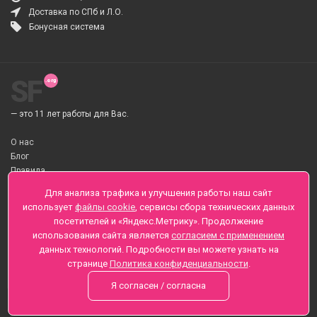
Доставка по СПб и Л.О.
Бонусная система
SF
— это 11 лет работы для Вас.
О нас
Блог
Правила
О Доставке цветов
Для анализа трафика и улучшения работы наш сайт
Оплата
использует
файлы cookie
, сервисы сбора технических данных
Телеграмм
посетителей и «Яндекс.Метрику». Продолжение
использования сайта является
согласием с применением
Санкт-Петербург ул. Заозерная д.6 , Лиговский пр., 65
данных технологий. Подробности вы можете узнать на
+7 (812) 425-01-16
странице
Политика конфиденциальности
.
Вопросы? Звоните круглосуточно, без выходных
Я согласен / согласна