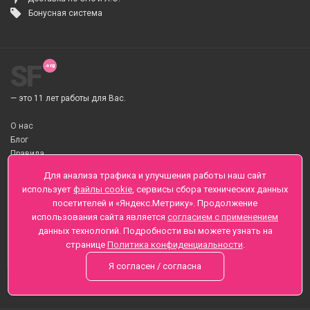
Бонусная система
SF
— это 11 лет работы для Вас.
О нас
Блог
Правила
О Доставке цветов
Для анализа трафика и улучшения работы наш сайт
Оплата
использует
файлы cookie
, сервисы сбора технических данных
Телеграмм
посетителей и «Яндекс.Метрику». Продолжение
использования сайта является
согласием с применением
Санкт-Петербург ул. Заозерная д.6 , Лиговский пр., 65
данных технологий. Подробности вы можете узнать на
+7 (812) 425-01-16
странице
Политика конфиденциальности
.
Вопросы? Звоните круглосуточно, без выходных
Я согласен / согласна