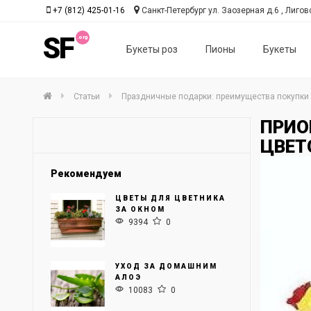
+7 (812) 425-01-16
Санкт-Петербург ул. Заозерная д.6 , Лиговс
SF
Букеты роз
Пионы
Букеты
Статьи
Праздничные подарки: преимущества покупки 
ПРИО
ЦВЕТ
Рекомендуем
ЦВЕТЫ ДЛЯ ЦВЕТНИКА
ЗА ОКНОМ
9394
0
УХОД ЗА ДОМАШНИМ
АЛОЭ
10083
0