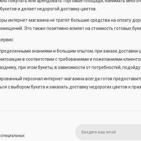
жно покупать или арендовать торговые площади, нанимать многоч
букетов и делает недорогой доставку цветов.
ры интернет-магазина не тратят большие средства на оплату до
омещений. Это также позитивно влияет на стоимость готовых буке
сервис
пределенными знаниями и большим опытом, при заказе доставки ц
омпозиции в соответствии с требованиями и пожеланиями клиенто
зднику, при этом букеты, в зависимости от потребностей, подойду
рованный персонал интернет-магазина всегда готов предостави
ся с выбором букета и заказать доставку недорогих цветов к праз
и специальных