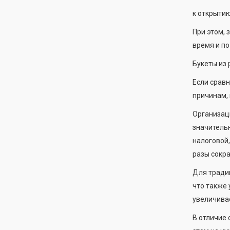
к открытию
При этом, 
время и по
Букеты из 
Если сравн
причинам, 
Организац
значительн
налоговой,
разы сокра
Для тради
что также 
увеличивае
В отличие 