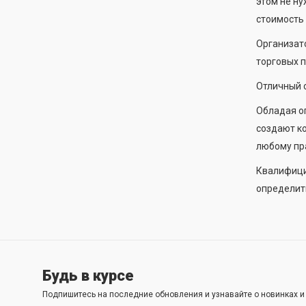
этом не ну
стоимость 
Организато
торговых п
Отличный 
Обладая о
создают к
любому пра
Квалифици
определить
Будь в курсе
Подпишитесь на последние обновления и узнавайте о новинках 