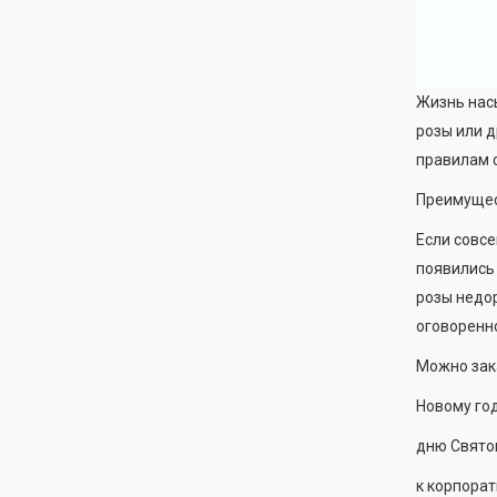
Жизнь нас
розы или д
правилам ф
Преимущес
Если совсе
появились 
розы недор
оговоренно
Можно зака
Новому год
дню Святог
к корпорат