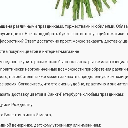
ыщена различными праздниками, торжествами и юбилеями. Обязате
ругие цветы. Но как подобрать букет, соответствующий тематике то
лористики? Ответ достаточно прост: можно заказать доставку цве
тва покупки цветов в интернет-магазине
м недавно купить розы можно было только на рынке или в специал
практически неограниченные возможности приобретения различных
ого, потребитель также может заказать определенную композицию
е время. Согласитесь, что это очень удобно, практично и значител
зать доставку цветов в Санкт-Петербурге к любым праздникам:
у или Рождеству;
о Валентина или к 8 марта;
ивной вечеринке, детскому утреннику или именинам;