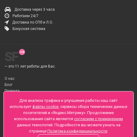
Доставка через 3 часа
Работаем 24/7
Доставка по СПб и Л.О.
Бонусная система
SF
— это 11 лет работы для Вас.
О нас
Блог
Правила
О Доставке цветов
Для анализа трафика и улучшения работы наш сайт
Оплата
использует
файлы cookie
, сервисы сбора технических данных
Телеграмм
посетителей и «Яндекс.Метрику». Продолжение
использования сайта является
согласием с применением
Санкт-Петербург ул. Заозерная д.6 , Лиговский пр., 65
данных технологий. Подробности вы можете узнать на
+7 (812) 425-01-16
странице
Политика конфиденциальности
.
Вопросы? Звоните круглосуточно, без выходных