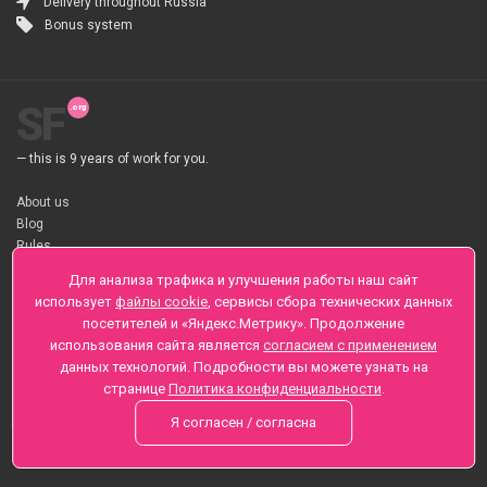
Delivery throughout Russia
Bonus system
SF
— this is 9 years of work for you.
About us
Blog
Rules
About flower Delivery
Для анализа трафика и улучшения работы наш сайт
Payment
использует
файлы cookie
, сервисы сбора технических данных
Telegramm
посетителей и «Яндекс.Метрику». Продолжение
использования сайта является
согласием с применением
Sankt-Peterburg, Zaozernaya 6
данных технологий. Подробности вы можете узнать на
+7 (812) 425-01-16
странице
Политика конфиденциальности
.
Questions? Call 24 hours
Я согласен / согласна