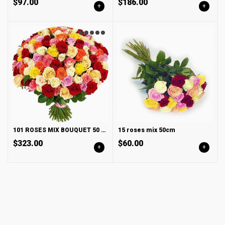
$97.00
$186.00
+
+
101 ROSES MIX BOUQUET 50 cm
15 roses mix 50cm
$323.00
$60.00
+
+