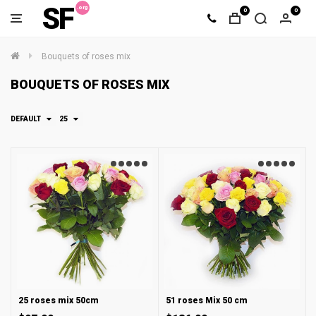
SF
0
0
Bouquets of roses mix
BOUQUETS OF ROSES MIX
DEFAULT
25
25 roses mix 50cm
51 roses Mix 50 cm