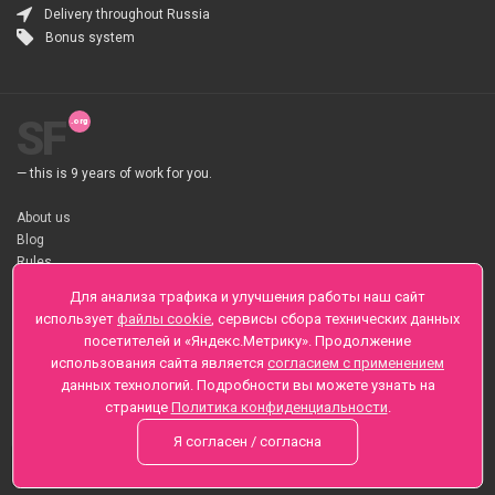
Delivery throughout Russia
Bonus system
SF
— this is 9 years of work for you.
About us
Blog
Rules
About flower Delivery
Для анализа трафика и улучшения работы наш сайт
Payment
использует
файлы cookie
, сервисы сбора технических данных
Telegramm
посетителей и «Яндекс.Метрику». Продолжение
использования сайта является
согласием с применением
Sankt-Peterburg, Zaozernaya 6
данных технологий. Подробности вы можете узнать на
+7 (812) 425-01-16
странице
Политика конфиденциальности
.
Questions? Call 24 hours
Я согласен / согласна