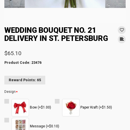
WEDDING BOUQUET NO. 21
DELIVERY IN ST. PETERSBURG
$65.10
Product Code: 23476
Reward Points: 65
Design
Bow (+$1.00)
Paper Kraft (+$1.50)
Message (+$0.10)