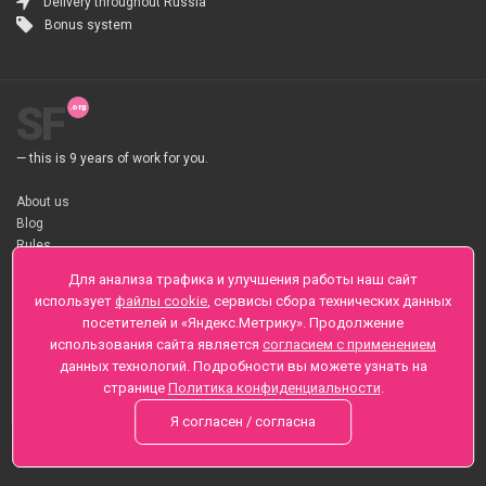
Delivery throughout Russia
Bonus system
SF
— this is 9 years of work for you.
About us
Blog
Rules
About flower Delivery
Для анализа трафика и улучшения работы наш сайт
Payment
использует
файлы cookie
, сервисы сбора технических данных
Telegramm
посетителей и «Яндекс.Метрику». Продолжение
использования сайта является
согласием с применением
Sankt-Peterburg, Zaozernaya 6
данных технологий. Подробности вы можете узнать на
+7 (812) 425-01-16
странице
Политика конфиденциальности
.
Questions? Call 24 hours
Я согласен / согласна