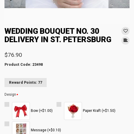
WEDDING BOUQUET NO. 30
DELIVERY IN ST. PETERSBURG
$76.90
Product Code: 23498
Reward Points: 77
Design
Bow (+$1.00)
Paper Kraft (+$1.50)
Message (+$0.10)