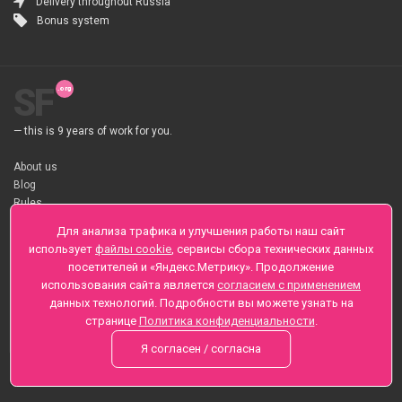
Delivery throughout Russia
Bonus system
SF
— this is 9 years of work for you.
About us
Blog
Rules
About flower Delivery
Для анализа трафика и улучшения работы наш сайт
Payment
использует
файлы cookie
, сервисы сбора технических данных
Telegramm
посетителей и «Яндекс.Метрику». Продолжение
использования сайта является
согласием с применением
Sankt-Peterburg, Zaozernaya 6
данных технологий. Подробности вы можете узнать на
+7 (812) 425-01-16
странице
Политика конфиденциальности
.
Questions? Call 24 hours
Я согласен / согласна