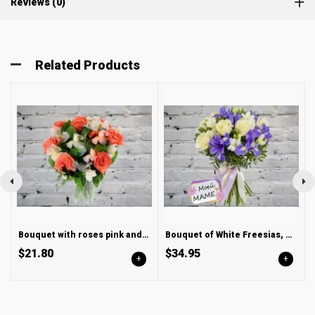
Reviews (0)
Related Products
Bouquet with roses pink and white irises
Bouquet of White Freesias, Roses and Blue Irises
$21.80
$34.95
+
+