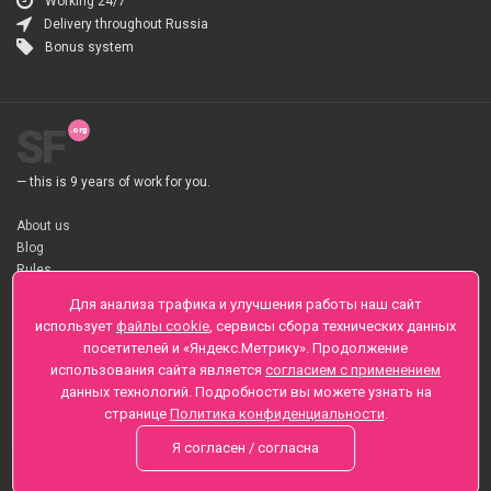
Working 24/7
Delivery throughout Russia
Bonus system
SF
— this is 9 years of work for you.
About us
Blog
Rules
About flower Delivery
Для анализа трафика и улучшения работы наш сайт
Payment
использует
файлы cookie
, сервисы сбора технических данных
Telegramm
посетителей и «Яндекс.Метрику». Продолжение
использования сайта является
согласием с применением
Sankt-Peterburg, Zaozernaya 6
данных технологий. Подробности вы можете узнать на
+7 (812) 425-01-16
странице
Политика конфиденциальности
.
Questions? Call 24 hours
Я согласен / согласна