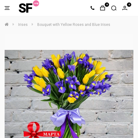
SF
0
0
Irises
Bouquet with Yellow Roses and Blue Irises