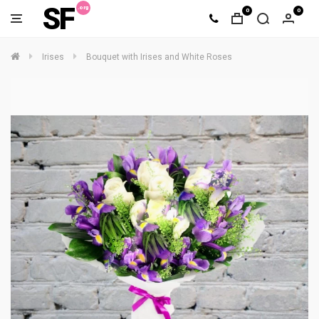
SF
0
0
Irises
Bouquet with Irises and White Roses