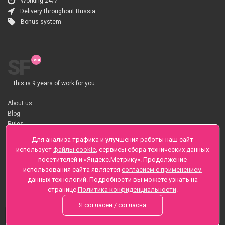
Working 24/7
Delivery throughout Russia
Bonus system
SF
— this is 9 years of work for you.
About us
Blog
Rules
About flower Delivery
Для анализа трафика и улучшения работы наш сайт
Payment
использует
файлы cookie
, сервисы сбора технических данных
Telegramm
посетителей и «Яндекс.Метрику». Продолжение
использования сайта является
согласием с применением
Sankt-Peterburg, Zaozernaya 6
данных технологий. Подробности вы можете узнать на
+7 (812) 425-01-16
странице
Политика конфиденциальности
.
Questions? Call 24 hours
Я согласен / согласна