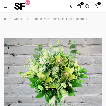
SF
0
0
Orchids
Bouquet with Green Orchid and Lisianthus