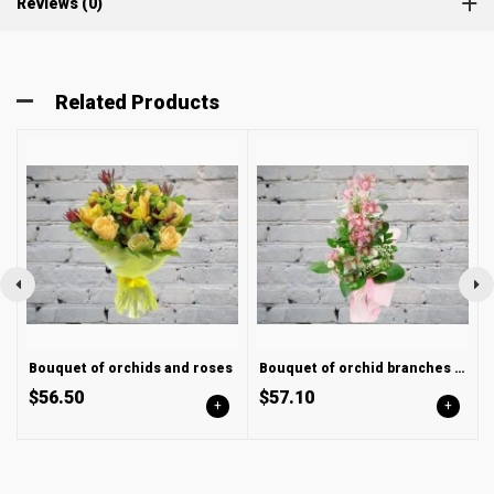
Reviews (0)
Related Products
Bouquet of orchids and roses
Bouquet of orchid branches cymbidium
$56.50
$57.10
+
+