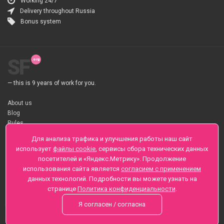
Working 24/7
Delivery throughout Russia
Bonus system
SF
— this is 9 years of work for you.
About us
Blog
Rules
About flower Delivery
Для анализа трафика и улучшения работы наш сайт
Payment
использует
файлы cookie
, сервисы сбора технических данных
Telegramm
посетителей и «Яндекс.Метрику». Продолжение
использования сайта является
согласием с применением
Sankt-Peterburg, Zaozernaya 6
данных технологий. Подробности вы можете узнать на
+7 (812) 425-01-16
странице
Политика конфиденциальности
.
Questions? Call 24 hours
Я согласен / согласна