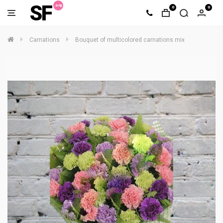
SF
0
0
Carnations
Bouquet of multicolored carnations mix