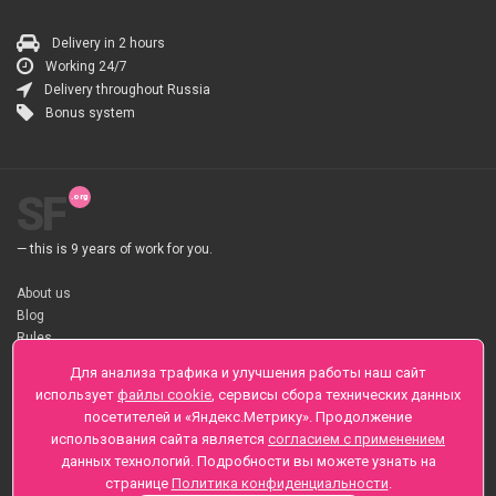
Delivery in 2 hours
Working 24/7
Delivery throughout Russia
Bonus system
SF
— this is 9 years of work for you.
About us
Blog
Rules
About flower Delivery
Для анализа трафика и улучшения работы наш сайт
Payment
использует
файлы cookie
, сервисы сбора технических данных
Telegramm
посетителей и «Яндекс.Метрику». Продолжение
использования сайта является
согласием с применением
Sankt-Peterburg, Zaozernaya 6
данных технологий. Подробности вы можете узнать на
+7 (812) 425-01-16
странице
Политика конфиденциальности
.
Questions? Call 24 hours