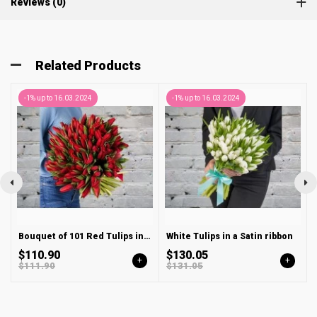
Reviews (0)
Related Products
-1% up to 16.03.2024
-1% up to 16.03.2024
Bouquet of 101 Red Tulips in a satin ribbon
White Tulips in a Satin ribbon
$110.90
$130.05
+
+
$111.90
$131.05