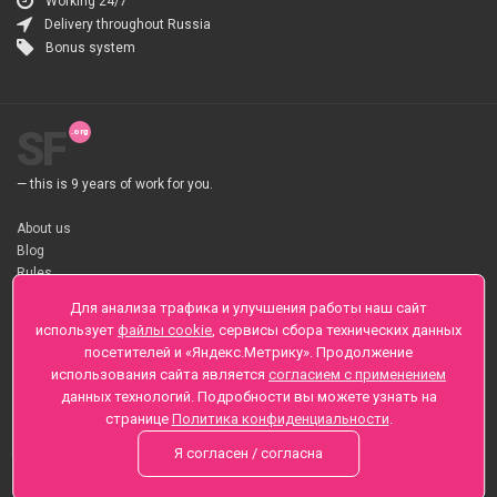
Working 24/7
Delivery throughout Russia
Bonus system
SF
— this is 9 years of work for you.
About us
Blog
Rules
About flower Delivery
Для анализа трафика и улучшения работы наш сайт
Payment
использует
файлы cookie
, сервисы сбора технических данных
Telegramm
посетителей и «Яндекс.Метрику». Продолжение
использования сайта является
согласием с применением
Sankt-Peterburg, Zaozernaya 6
данных технологий. Подробности вы можете узнать на
+7 (812) 425-01-16
странице
Политика конфиденциальности
.
Questions? Call 24 hours
Я согласен / согласна