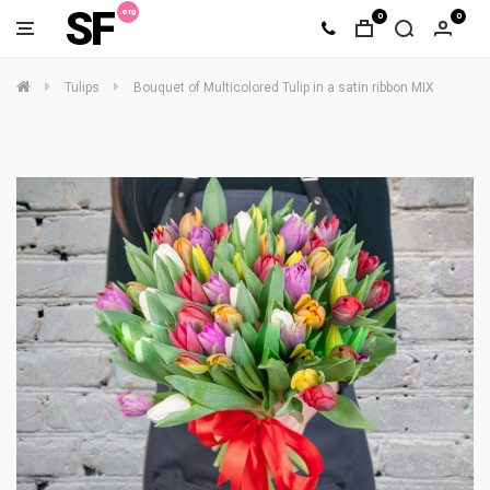
SF
0
0
Tulips
Bouquet of Multicolored Tulip in a satin ribbon MIX