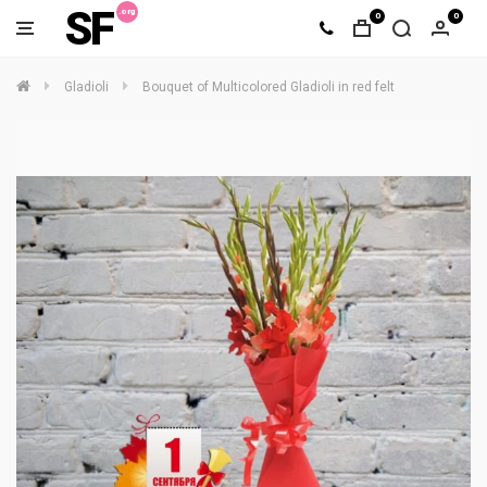
SF
0
0
Gladioli
Bouquet of Multicolored Gladioli in red felt