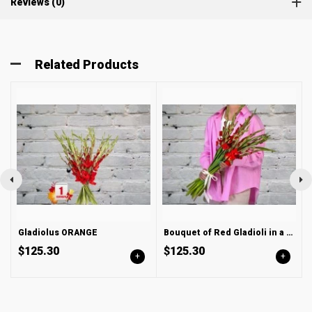
Reviews (0)
Related Products
Gladiolus ORANGE
Bouquet of Red Gladioli in a Satin ribbon
$125.30
$125.30
+
+