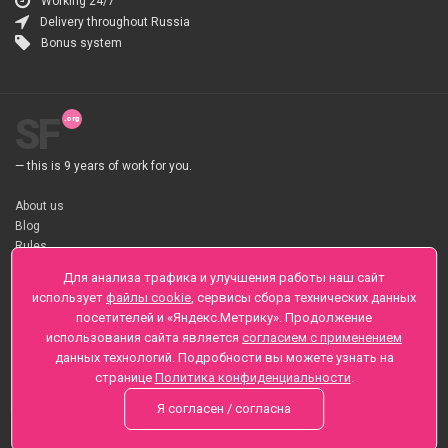
Working 24/7
Delivery throughout Russia
Bonus system
SF
— this is 9 years of work for you.
About us
Blog
Rules
About flower Delivery
Для анализа трафика и улучшения работы наш сайт
Payment
использует
файлы cookie
, сервисы сбора технических данных
Telegramm
посетителей и «Яндекс.Метрику». Продолжение
использования сайта является
согласием с применением
Sankt-Peterburg, Zaozernaya 6
данных технологий. Подробности вы можете узнать на
+7 (812) 425-01-16
странице
Политика конфиденциальности
.
Questions? Call 24 hours
Я согласен / согласна