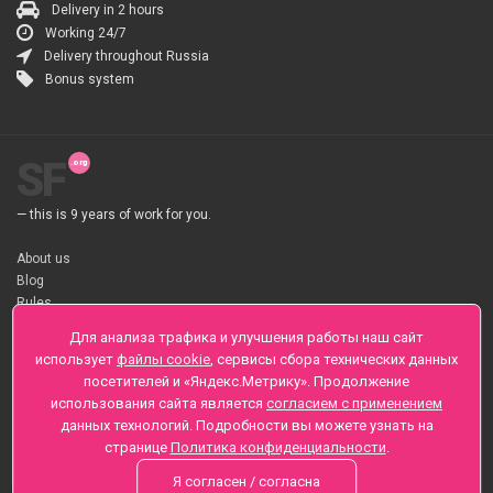
Delivery in 2 hours
Working 24/7
Delivery throughout Russia
Bonus system
SF
— this is 9 years of work for you.
About us
Blog
Rules
About flower Delivery
Для анализа трафика и улучшения работы наш сайт
Payment
использует
файлы cookie
, сервисы сбора технических данных
Telegramm
посетителей и «Яндекс.Метрику». Продолжение
использования сайта является
согласием с применением
Sankt-Peterburg, Zaozernaya 6
данных технологий. Подробности вы можете узнать на
+7 (812) 425-01-16
странице
Политика конфиденциальности
.
Questions? Call 24 hours
Я согласен / согласна