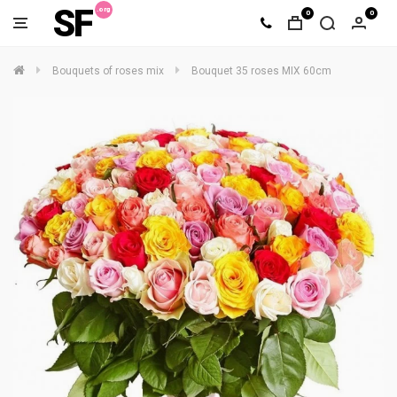
SF
0
0
Bouquets of roses mix
Bouquet 35 roses MIX 60cm