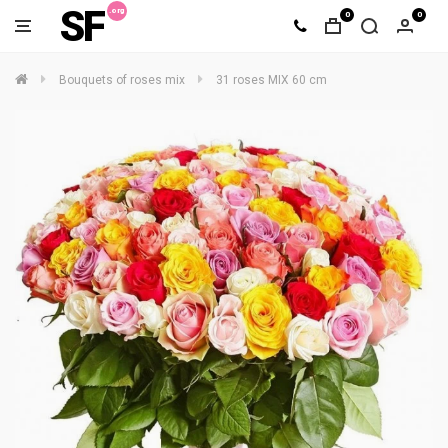
SF
0
0
Bouquets of roses mix
31 roses MIX 60 cm