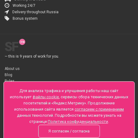
Working 24/7
Delivery throughout Russia
Bonus system
SF
— this is 9 years of work for you.
About us
Blog
Rules
About flower Delivery
Для анализа трафика и улучшения работы наш сайт
Payment
использует
файлы cookie
, сервисы сбора технических данных
Telegramm
посетителей и «Яндекс.Метрику». Продолжение
использования сайта является
согласием с применением
Sankt-Peterburg, Zaozernaya 6
данных технологий. Подробности вы можете узнать на
+7 (812) 425-01-16
странице
Политика конфиденциальности
.
Questions? Call 24 hours
Я согласен / согласна