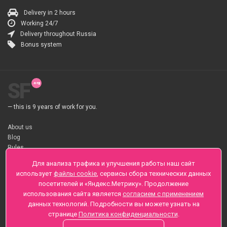
Delivery in 2 hours
Working 24/7
Delivery throughout Russia
Bonus system
SF
— this is 9 years of work for you.
About us
Blog
Rules
About flower Delivery
Для анализа трафика и улучшения работы наш сайт
Payment
использует
файлы cookie
, сервисы сбора технических данных
Telegramm
посетителей и «Яндекс.Метрику». Продолжение
использования сайта является
согласием с применением
Sankt-Peterburg, Zaozernaya 6
данных технологий. Подробности вы можете узнать на
+7 (812) 425-01-16
странице
Политика конфиденциальности
.
Questions? Call 24 hours