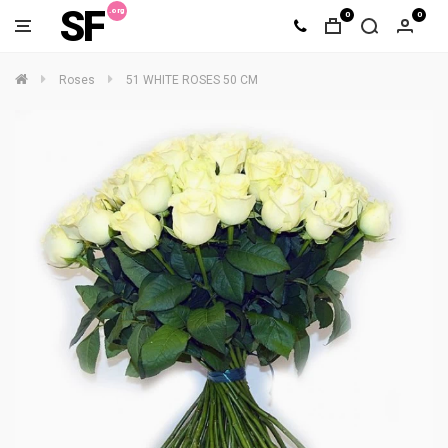
SF
0
0
Roses
51 WHITE ROSES 50 CM