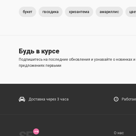
букет
гвоздика
хризантема
амариллис
цве
Будь в курсе
Подпишитесь на последние обновления и узнавайте о новинках 
предложениях первыми
Доставка через 3 часа
Работае
О нас