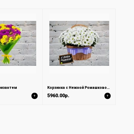
хризантем
Корзинка с Нежной Ромашковой Хризантемой
5960.00р.
+
+