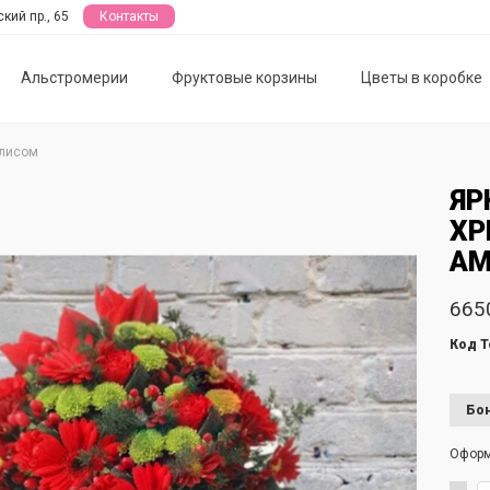
кий пр., 65
Контакты
Альстромерии
Фруктовые корзины
Цветы в коробке
ллисом
ЯР
ХР
АМ
665
Код Т
Бон
Офор