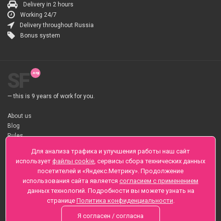
Delivery in 2 hours
Working 24/7
Delivery throughout Russia
Bonus system
SF
— this is 9 years of work for you.
About us
Blog
Rules
About flower Delivery
Для анализа трафика и улучшения работы наш сайт
Payment
использует
файлы cookie
, сервисы сбора технических данных
Telegramm
посетителей и «Яндекс.Метрику». Продолжение
использования сайта является
согласием с применением
Sankt-Peterburg, Zaozernaya 6
данных технологий. Подробности вы можете узнать на
+7 (812) 425-01-16
странице
Политика конфиденциальности
.
Questions? Call 24 hours
Я согласен / согласна