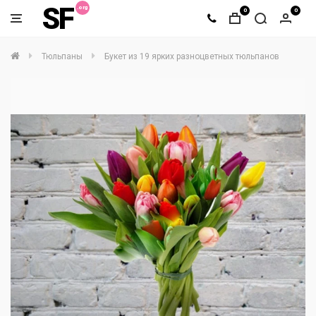
SF
0
0
Тюльпаны
Букет из 19 ярких разноцветных тюльпанов