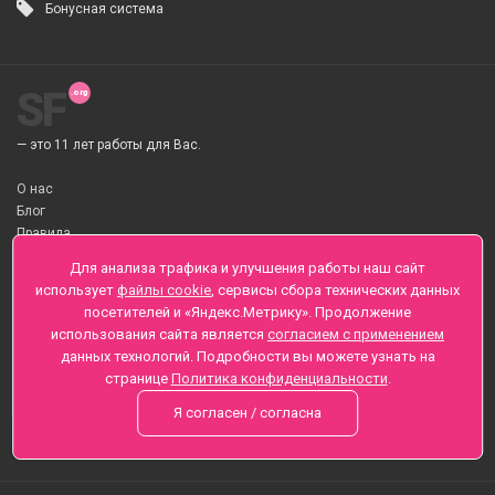
Бонусная система
SF
— это 11 лет работы для Вас.
О нас
Блог
Правила
О Доставке цветов
Для анализа трафика и улучшения работы наш сайт
Оплата
использует
файлы cookie
, сервисы сбора технических данных
Телеграмм
посетителей и «Яндекс.Метрику». Продолжение
использования сайта является
согласием с применением
Санкт-Петербург ул. Заозерная д.6 , Лиговский пр., 65
данных технологий. Подробности вы можете узнать на
+7 (812) 425-01-16
странице
Политика конфиденциальности
.
Вопросы? Звоните круглосуточно, без выходных
Я согласен / согласна