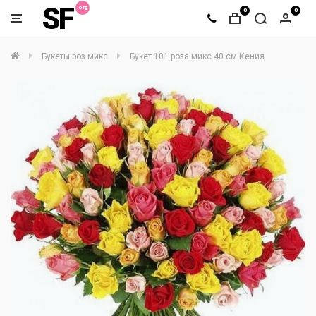
SF
0
0
Букеты роз микс
Букет 101 роза микс 40 см Кения