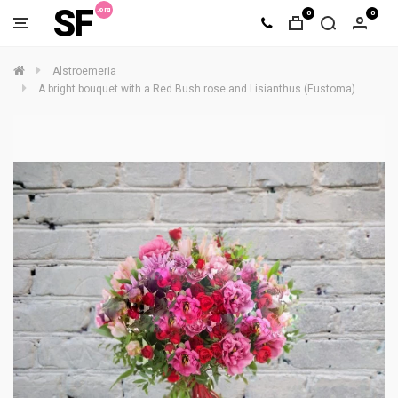
SF
0
0
Alstroemeria
A bright bouquet with a Red Bush rose and Lisianthus (Eustoma)