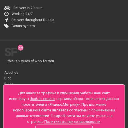
Delivery in 2 hours
Working 24/7
Delivery throughout Russia
Bonus system
SF
— this is 9 years of work for you.
About us
Blog
Rules
About flower Delivery
Для анализа трафика и улучшения работы наш сайт
Payment
использует
файлы cookie
, сервисы сбора технических данных
Telegramm
посетителей и «Яндекс.Метрику». Продолжение
использования сайта является
согласием с применением
Sankt-Peterburg, Zaozernaya 6
данных технологий. Подробности вы можете узнать на
+7 (812) 425-01-16
странице
Политика конфиденциальности
.
Questions? Call 24 hours