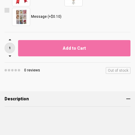
Message (+$0.10)
Add to Cart
0 reviews
Out of stock
Description