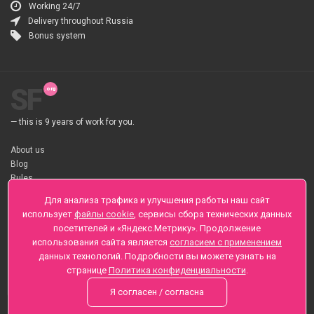
Working 24/7
Delivery throughout Russia
Bonus system
SF
— this is 9 years of work for you.
About us
Blog
Rules
About flower Delivery
Для анализа трафика и улучшения работы наш сайт
Payment
использует
файлы cookie
, сервисы сбора технических данных
Telegramm
посетителей и «Яндекс.Метрику». Продолжение
использования сайта является
согласием с применением
Sankt-Peterburg, Zaozernaya 6
данных технологий. Подробности вы можете узнать на
+7 (812) 425-01-16
странице
Политика конфиденциальности
.
Questions? Call 24 hours
Я согласен / согласна