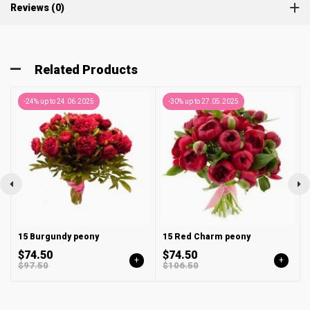
Reviews (0)
Related Products
-24% up to 24.06.2025
-30% up to 27.05.2025
15 Burgundy peony
15 Red Charm peony
$74.50
$74.50
+
+
$97.50
$106.50