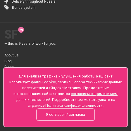
Delivery throughout Russia
Bonus system
SF
— this is 9 years of work for you.
About us
Blog
Rules
About flower Delivery
Для анализа трафика и улучшения работы наш сайт
Payment
использует
файлы cookie
, сервисы сбора технических данных
Telegramm
посетителей и «Яндекс.Метрику». Продолжение
использования сайта является
согласием с применением
Sankt-Peterburg, Zaozernaya 6
данных технологий. Подробности вы можете узнать на
+7 (812) 425-01-16
странице
Политика конфиденциальности
.
Questions? Call 24 hours
Я согласен / согласна