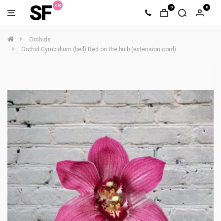
SF
0
0
Orchids
Orchid Cymbidium (bell) Red on the bulb (extension cord)