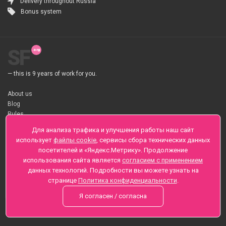
Delivery throughout Russia
Bonus system
SF
— this is 9 years of work for you.
About us
Blog
Rules
About flower Delivery
Для анализа трафика и улучшения работы наш сайт
Payment
использует
файлы cookie
, сервисы сбора технических данных
Telegramm
посетителей и «Яндекс.Метрику». Продолжение
использования сайта является
согласием с применением
Sankt-Peterburg, Zaozernaya 6
данных технологий. Подробности вы можете узнать на
+7 (812) 425-01-16
странице
Политика конфиденциальности
.
Questions? Call 24 hours
Я согласен / согласна