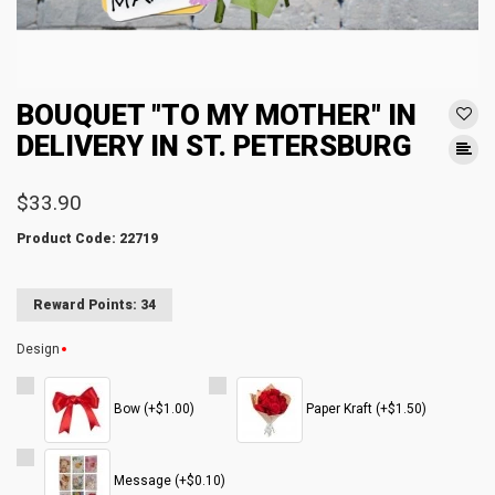
BOUQUET "TO MY MOTHER" IN
DELIVERY IN ST. PETERSBURG
$33.90
Product Code: 22719
Reward Points: 34
Design
Bow (+$1.00)
Paper Kraft (+$1.50)
Message (+$0.10)