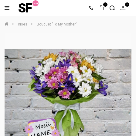
SF
0
0
Irises
Bouquet "To My Mother"