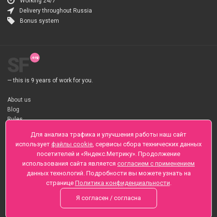
Working 24/7
Delivery throughout Russia
Bonus system
SF
— this is 9 years of work for you.
About us
Blog
Rules
About flower Delivery
Для анализа трафика и улучшения работы наш сайт
Payment
использует
файлы cookie
, сервисы сбора технических данных
Telegramm
посетителей и «Яндекс.Метрику». Продолжение
использования сайта является
согласием с применением
Sankt-Peterburg, Zaozernaya 6
данных технологий. Подробности вы можете узнать на
+7 (812) 425-01-16
странице
Политика конфиденциальности
.
Questions? Call 24 hours
Я согласен / согласна