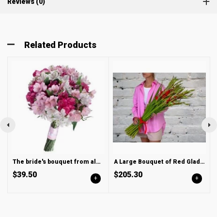
Reviews (0)
Related Products
The bride's bouquet from alstroemerias
A Large Bouquet of Red Gladioli in a Satin ribbon
$39.50
$205.30
+
+