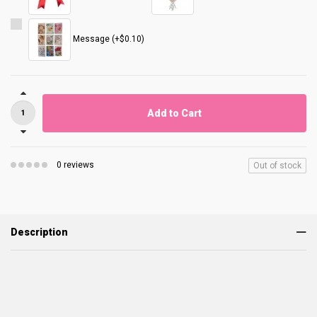
Message (+$0.10)
Add to Cart
0 reviews
Out of stock
Description