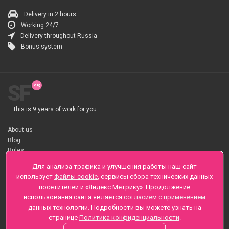
Delivery in 2 hours
Working 24/7
Delivery throughout Russia
Bonus system
SF
— this is 9 years of work for you.
About us
Blog
Rules
About flower Delivery
Для анализа трафика и улучшения работы наш сайт
Payment
использует
файлы cookie
, сервисы сбора технических данных
Telegramm
посетителей и «Яндекс.Метрику». Продолжение
использования сайта является
согласием с применением
Sankt-Peterburg, Zaozernaya 6
данных технологий. Подробности вы можете узнать на
+7 (812) 425-01-16
странице
Политика конфиденциальности
.
Questions? Call 24 hours