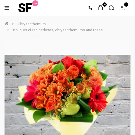
SF
0
0
Chrysanthemum
Bouquet of red gerberas, chrysanthemums and roses