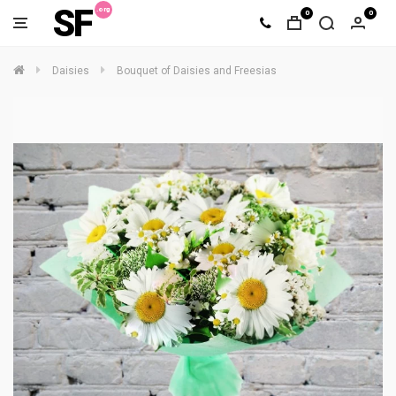
SF
0
0
Daisies
Bouquet of Daisies and Freesias