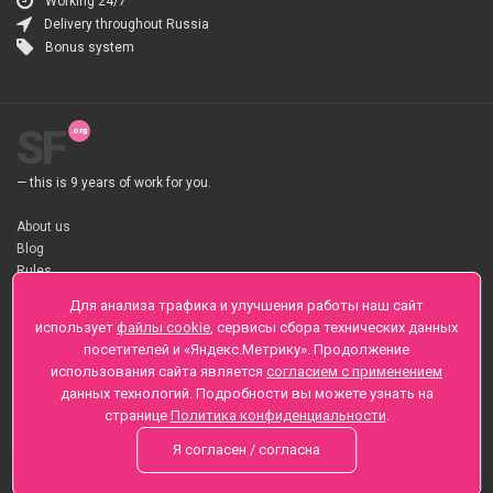
Working 24/7
Delivery throughout Russia
Bonus system
SF
— this is 9 years of work for you.
About us
Blog
Rules
About flower Delivery
Для анализа трафика и улучшения работы наш сайт
Payment
использует
файлы cookie
, сервисы сбора технических данных
Telegramm
посетителей и «Яндекс.Метрику». Продолжение
использования сайта является
согласием с применением
Sankt-Peterburg, Zaozernaya 6
данных технологий. Подробности вы можете узнать на
+7 (812) 425-01-16
странице
Политика конфиденциальности
.
Questions? Call 24 hours
Я согласен / согласна