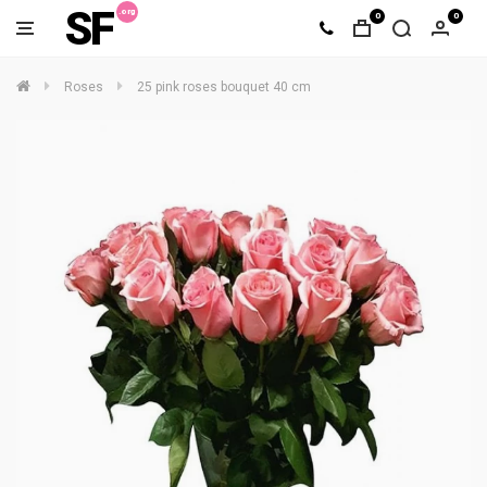
SF
0
0
Roses
25 pink roses bouquet 40 cm