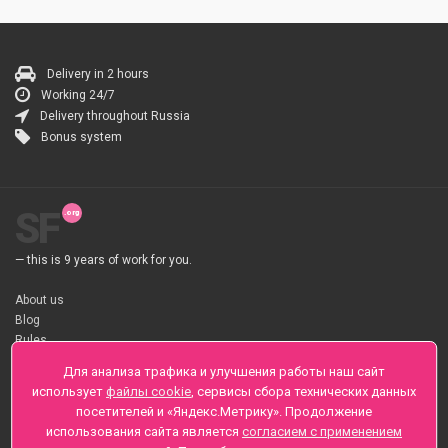
Delivery in 2 hours
Working 24/7
Delivery throughout Russia
Bonus system
SF
— this is 9 years of work for you.
About us
Blog
Rules
About flower Delivery
Для анализа трафика и улучшения работы наш сайт
Payment
использует
файлы cookie
, сервисы сбора технических данных
Telegramm
посетителей и «Яндекс.Метрику». Продолжение
использования сайта является
согласием с применением
Sankt-Peterburg, Zaozernaya 6