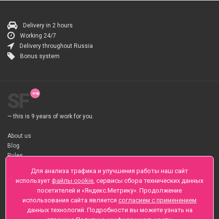
Delivery in 2 hours
Working 24/7
Delivery throughout Russia
Bonus system
SF
— this is 9 years of work for you.
About us
Blog
Rules
About flower Delivery
Для анализа трафика и улучшения работы наш сайт
Payment
использует
файлы cookie
, сервисы сбора технических данных
Telegramm
посетителей и «Яндекс.Метрику». Продолжение
использования сайта является
согласием с применением
Sankt-Peterburg, Zaozernaya 6
данных технологий. Подробности вы можете узнать на
+7 (812) 425-01-16