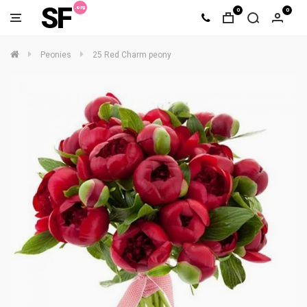
SF
0
0
Peonies
25 Red Charm peony