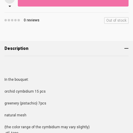
0 reviews
Out of stock
Description
In the bouquet:
orchid cymbidium 15 pcs
greenery (pistachio) 7pcs
natural mesh
(the color range of the cymbidium may vary slightly)