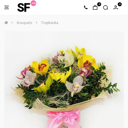
SF
0
0
Bouquets
Tropikanka