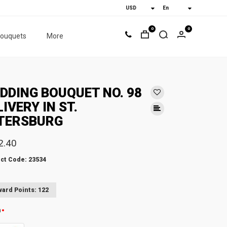
0
0
bouquets
More
DDING BOUQUET NO. 98
LIVERY IN ST.
TERSBURG
2.40
ct Code: 23534
ard Points: 122
n