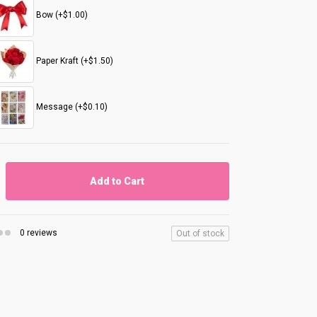
Bow (+$1.00)
Paper Kraft (+$1.50)
Message (+$0.10)
Add to Cart
0 reviews
Out of stock