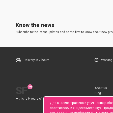
Know the news
Subscribe to the latest updates and be the first to know about new pro
Delivery in 2 hours
Working
SF
About us
Blog
Rules
— this is 9 years of work for you.
Для анализа трафика и улучшения рабо
посетителей и «Яндекс.Метрику». Прод
технологий. Подробности вы можете уз