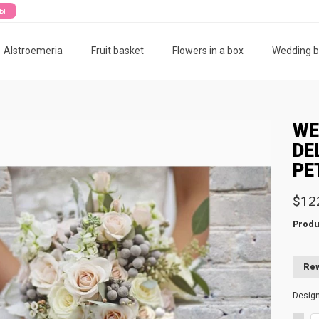
ты
Alstroemeria
Fruit basket
Flowers in a box
Wedding 
WE
DE
PE
$12
Produ
Rew
Desig