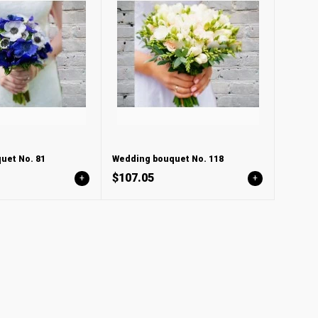
uet No. 81
Wedding bouquet No. 118
$107.05
+
+