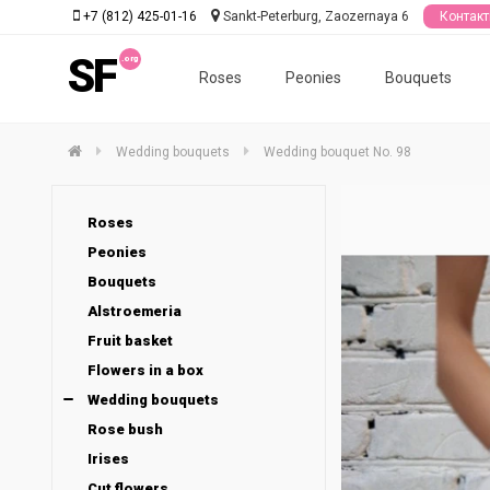
+7 (812) 425-01-16
Sankt-Peterburg, Zaozernaya 6
Контак
SF
Roses
Peonies
Bouquets
Wedding bouquets
Wedding bouquet No. 98
Roses
Peonies
Bouquets
Alstroemeria
Fruit basket
Flowers in a box
Wedding bouquets
Rose bush
Irises
Cut flowers