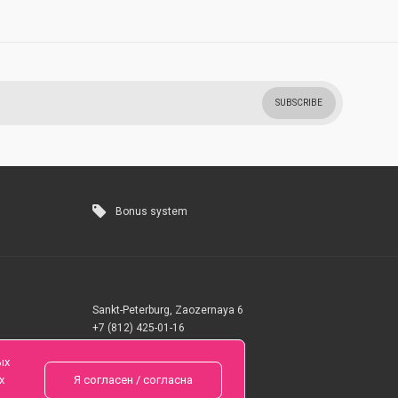
SUBSCRIBE
Bonus system
Sankt-Peterburg, Zaozernaya 6
+7 (812) 425-01-16
Questions? Call 24 hours
ых
х
Я согласен / согласна