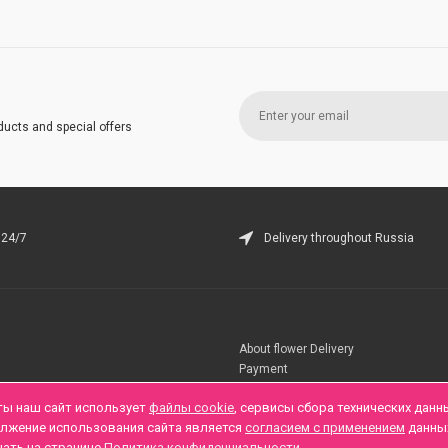
ducts and special offers
 24/7
Delivery throughout Russia
About flower Delivery
Payment
Telegramm
ты наш сайт использует
файлы cookie
, сервисы сбора технических данн
олжение использования сайта является
согласием с применением
данны
нать на странице
Политика конфиденциальности
.