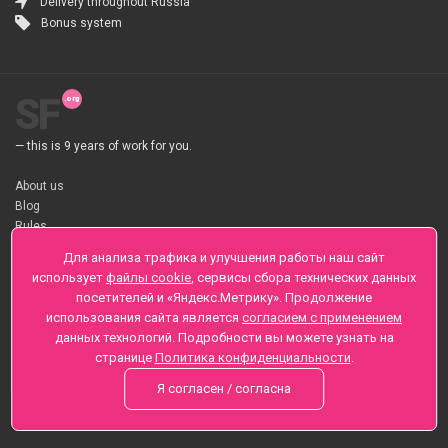
Delivery throughout Russia
Bonus system
SF
— this is 9 years of work for you.
About us
Blog
Rules
About flower Delivery
Для анализа трафика и улучшения работы наш сайт
Payment
использует
файлы cookie
, сервисы сбора технических данных
Telegramm
посетителей и «Яндекс.Метрику». Продолжение
использования сайта является
согласием с применением
Sankt-Peterburg, Zaozernaya 6
данных технологий. Подробности вы можете узнать на
+7 (812) 425-01-16
странице
Политика конфиденциальности
.
Questions? Call 24 hours
Я согласен / согласна