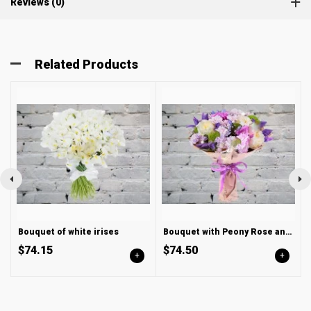
Reviews (0)
Related Products
Bouquet of white irises
Bouquet with Peony Rose and Agapanthus
$74.15
$74.50
+
+