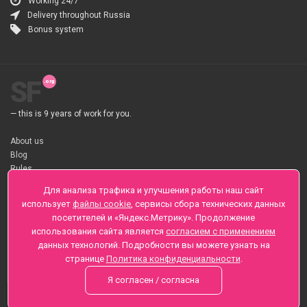
Working 24/7
Delivery throughout Russia
Bonus system
SF
— this is 9 years of work for you.
About us
Blog
Rules
About flower Delivery
Для анализа трафика и улучшения работы наш сайт
Payment
использует
файлы cookie
, сервисы сбора технических данных
Telegramm
посетителей и «Яндекс.Метрику». Продолжение
использования сайта является
согласием с применением
Sankt-Peterburg, Zaozernaya 6
данных технологий. Подробности вы можете узнать на
+7 (812) 425-01-16
странице
Политика конфиденциальности
.
Questions? Call 24 hours
Я согласен / согласна