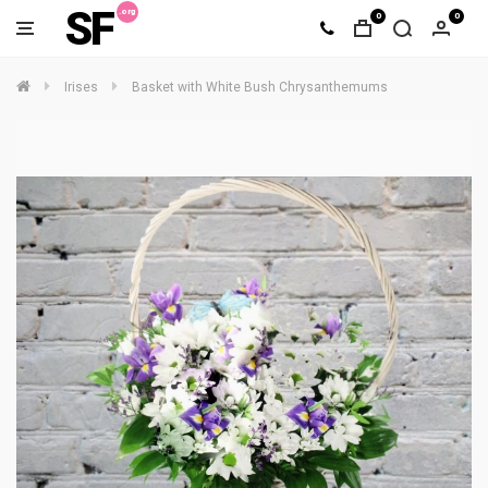
SF
0
0
Irises
Basket with White Bush Chrysanthemums