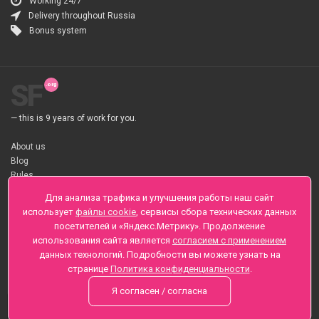
Working 24/7
Delivery throughout Russia
Bonus system
SF
— this is 9 years of work for you.
About us
Blog
Rules
About flower Delivery
Для анализа трафика и улучшения работы наш сайт
Payment
использует
файлы cookie
, сервисы сбора технических данных
Telegramm
посетителей и «Яндекс.Метрику». Продолжение
использования сайта является
согласием с применением
Sankt-Peterburg, Zaozernaya 6
данных технологий. Подробности вы можете узнать на
+7 (812) 425-01-16
странице
Политика конфиденциальности
.
Questions? Call 24 hours
Я согласен / согласна