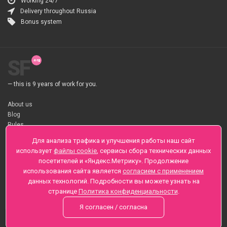
Working 24/7
Delivery throughout Russia
Bonus system
SF
— this is 9 years of work for you.
About us
Blog
Rules
About flower Delivery
Для анализа трафика и улучшения работы наш сайт
Payment
использует
файлы cookie
, сервисы сбора технических данных
Telegramm
посетителей и «Яндекс.Метрику». Продолжение
использования сайта является
согласием с применением
Sankt-Peterburg, Zaozernaya 6
данных технологий. Подробности вы можете узнать на
+7 (812) 425-01-16
странице
Политика конфиденциальности
.
Questions? Call 24 hours
Я согласен / согласна