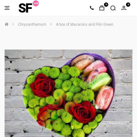
SF
0
0
Chrysanthemum
A box of Macarons and Filin Green