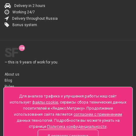
Delivery in 2 hours
Working 24/7
Delivery throughout Russia
Bonus system
SF
— this is 9 years of work for you.
About us
Blog
Rules
About flower Delivery
Для анализа трафика и улучшения работы наш сайт
Payment
использует
файлы cookie
, сервисы сбора технических данных
Telegramm
посетителей и «Яндекс.Метрику». Продолжение
использования сайта является
согласием с применением
Sankt-Peterburg, Zaozernaya 6
данных технологий. Подробности вы можете узнать на
+7 (812) 425-01-16
странице
Политика конфиденциальности
.
Questions? Call 24 hours
Я согласен / согласна