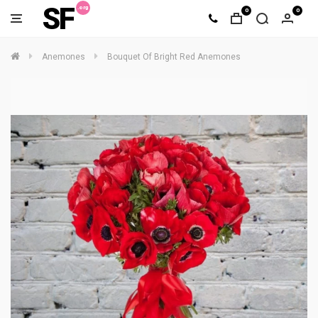
SF
0
0
Anemones
Bouquet Of Bright Red Anemones