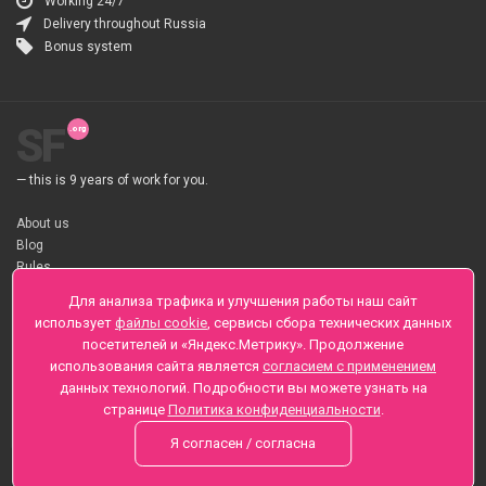
Working 24/7
Delivery throughout Russia
Bonus system
SF
— this is 9 years of work for you.
About us
Blog
Rules
About flower Delivery
Для анализа трафика и улучшения работы наш сайт
Payment
использует
файлы cookie
, сервисы сбора технических данных
Telegramm
посетителей и «Яндекс.Метрику». Продолжение
использования сайта является
согласием с применением
Sankt-Peterburg, Zaozernaya 6
данных технологий. Подробности вы можете узнать на
+7 (812) 425-01-16
странице
Политика конфиденциальности
.
Questions? Call 24 hours
Я согласен / согласна