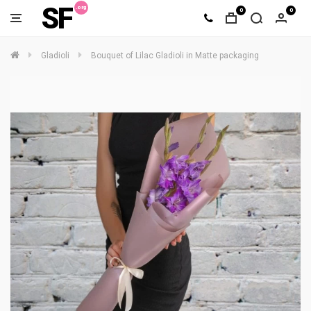
SF
0
0
Gladioli
Bouquet of Lilac Gladioli in Matte packaging