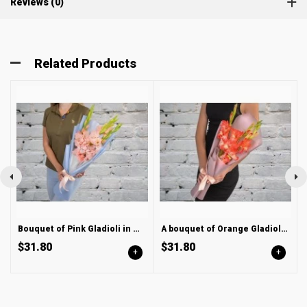
Reviews (0)
Related Products
Bouquet of Pink Gladioli in Matte packaging
A bouquet of Orange Gladioli in a matte package
$31.80
$31.80
+
+