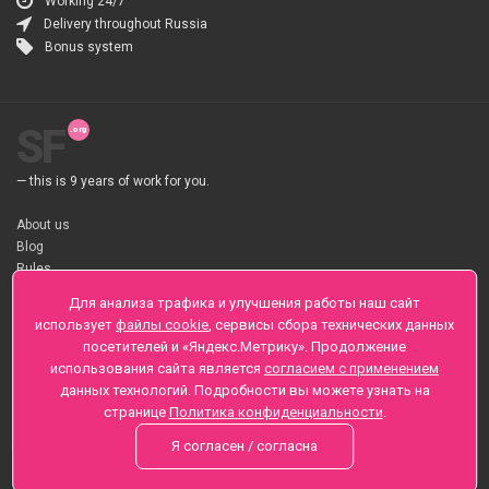
Working 24/7
Delivery throughout Russia
Bonus system
SF
— this is 9 years of work for you.
About us
Blog
Rules
About flower Delivery
Для анализа трафика и улучшения работы наш сайт
Payment
использует
файлы cookie
, сервисы сбора технических данных
Telegramm
посетителей и «Яндекс.Метрику». Продолжение
использования сайта является
согласием с применением
Sankt-Peterburg, Zaozernaya 6
данных технологий. Подробности вы можете узнать на
+7 (812) 425-01-16
странице
Политика конфиденциальности
.
Questions? Call 24 hours
Я согласен / согласна