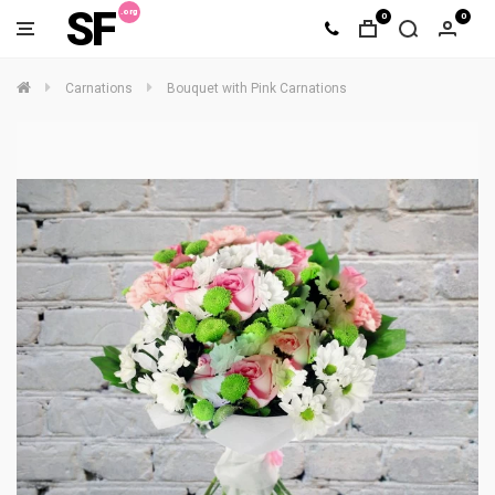
SF
0
0
Carnations
Bouquet with Pink Carnations