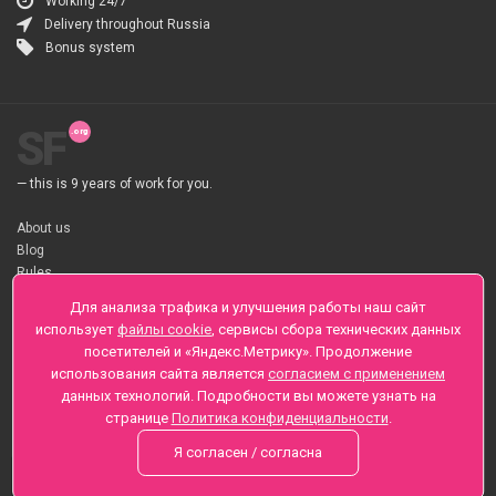
Working 24/7
Delivery throughout Russia
Bonus system
SF
— this is 9 years of work for you.
About us
Blog
Rules
About flower Delivery
Для анализа трафика и улучшения работы наш сайт
Payment
использует
файлы cookie
, сервисы сбора технических данных
Telegramm
посетителей и «Яндекс.Метрику». Продолжение
использования сайта является
согласием с применением
Sankt-Peterburg, Zaozernaya 6
данных технологий. Подробности вы можете узнать на
+7 (812) 425-01-16
странице
Политика конфиденциальности
.
Questions? Call 24 hours
Я согласен / согласна