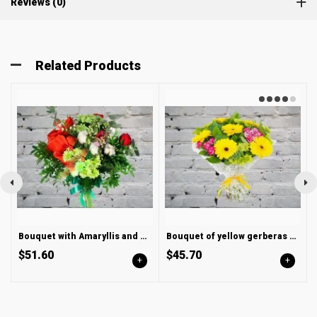
Reviews (0)
Related Products
Bouquet with Amaryllis and Cotton
Bouquet of yellow gerberas and bush roses
$51.60
$45.70
+
+