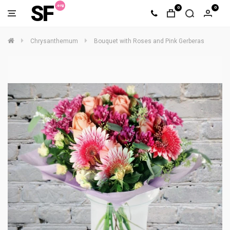
SF
0
0
Chrysanthemum
Bouquet with Roses and Pink Gerberas