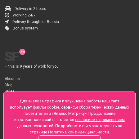
Delivery in 2 hours
Working 24/7
Delivery throughout Russia
Bonus system
SF
— this is 9 years of work for you.
About us
Blog
Rules
About flower Delivery
Для анализа трафика и улучшения работы наш сайт
Payment
использует
файлы cookie
, сервисы сбора технических данных
Telegramm
посетителей и «Яндекс.Метрику». Продолжение
использования сайта является
согласием с применением
Sankt-Peterburg, Zaozernaya 6
данных технологий. Подробности вы можете узнать на
+7 (812) 425-01-16
странице
Политика конфиденциальности
.
Questions? Call 24 hours