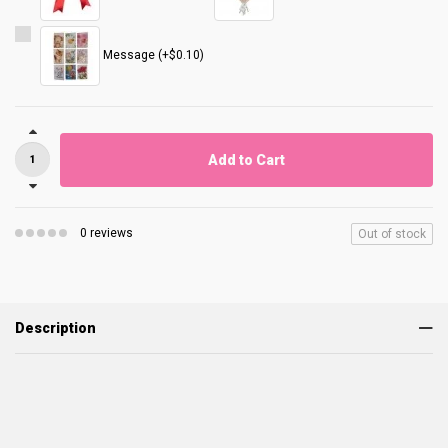
Message (+$0.10)
Add to Cart
0 reviews
Out of stock
Description