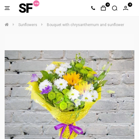
SF
0
0
Sunflowers
Bouquet with chrysanthemum and sunflower