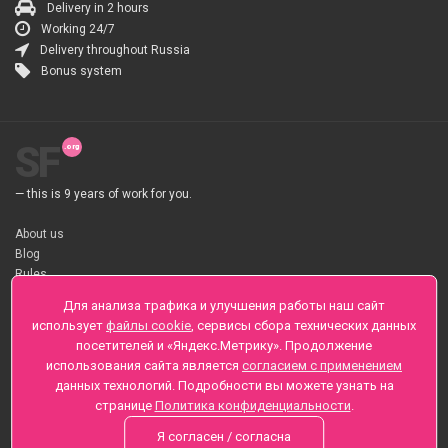
Delivery in 2 hours
Working 24/7
Delivery throughout Russia
Bonus system
SF
— this is 9 years of work for you.
About us
Blog
Rules
About flower Delivery
Для анализа трафика и улучшения работы наш сайт
Payment
использует
файлы cookie
, сервисы сбора технических данных
Telegramm
посетителей и «Яндекс.Метрику». Продолжение
использования сайта является
согласием с применением
Sankt-Peterburg, Zaozernaya 6
данных технологий. Подробности вы можете узнать на
+7 (812) 425-01-16
странице
Политика конфиденциальности
.
Questions? Call 24 hours
Я согласен / согласна