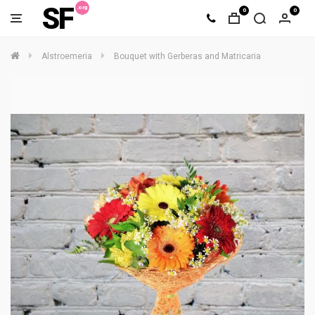
SF
0
0
Alstroemeria
Bouquet with Gerberas and Matricaria