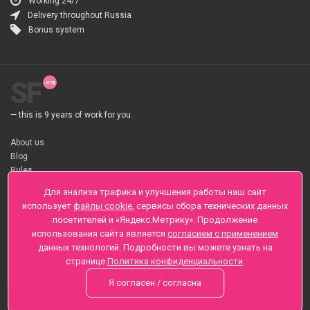
Working 24/7
Delivery throughout Russia
Bonus system
SF
— this is 9 years of work for you.
About us
Blog
Rules
About flower Delivery
Для анализа трафика и улучшения работы наш сайт
Payment
использует
файлы cookie
, сервисы сбора технических данных
Telegramm
посетителей и «Яндекс.Метрику». Продолжение
использования сайта является
согласием с применением
Sankt-Peterburg, Zaozernaya 6
данных технологий. Подробности вы можете узнать на
+7 (812) 425-01-16
странице
Политика конфиденциальности
.
Questions? Call 24 hours
Я согласен / согласна